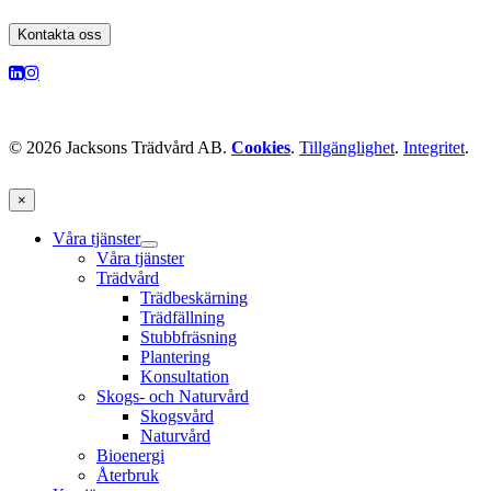
Kontakta oss
© 2026 Jacksons Trädvård AB.
Cookies
.
Tillgänglighet
.
Integritet
.
×
Våra tjänster
Våra tjänster
Trädvård
Trädbeskärning
Trädfällning
Stubbfräsning
Plantering
Konsultation
Skogs- och Naturvård
Skogsvård
Naturvård
Bioenergi
Återbruk