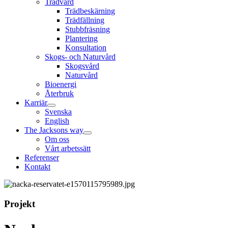
Trädvård
Trädbeskärning
Trädfällning
Stubbfräsning
Plantering
Konsultation
Skogs- och Naturvård
Skogsvård
Naturvård
Bioenergi
Återbruk
Karriär
Svenska
English
The Jacksons way
Om oss
Vårt arbetssätt
Referenser
Kontakt
Projekt