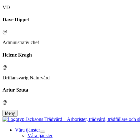
VD
Dave Dippel
@
Administrativ chef
Helene Kragh
@
Driftansvarig Naturvård
Artur Szuta
@
Meny
Våra tjänster
Våra tjänster