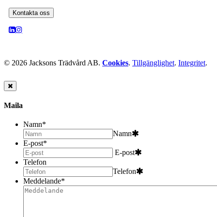
Kontakta oss
© 2026 Jacksons Trädvård AB.
Cookies
.
Tillgänglighet
.
Integritet
.
Maila
Namn
*
Namn
E-post
*
E-post
Telefon
Telefon
Meddelande
*