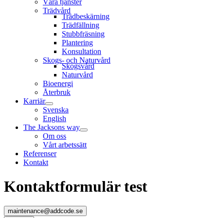
Våra tjänster
Trädvård
Trädbeskärning
Trädfällning
Stubbfräsning
Plantering
Konsultation
Skogs- och Naturvård
Skogsvård
Naturvård
Bioenergi
Återbruk
Karriär
Svenska
English
The Jacksons way
Om oss
Vårt arbetssätt
Referenser
Kontakt
Kontaktformulär test
maintenance@addcode.se