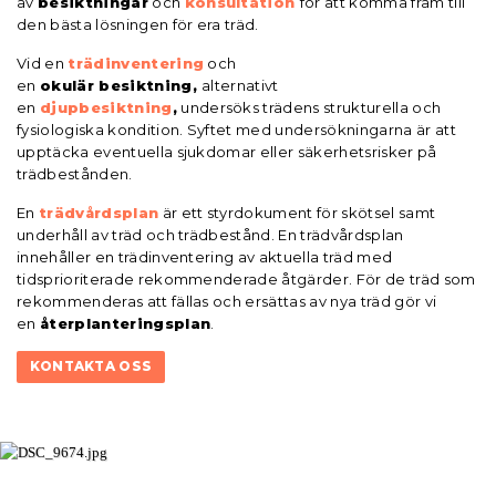
av
besiktningar
och
konsultation
för att komma fram till
den bästa lösningen för era träd.
Vid en
trädinventering
och
en
okulär besiktning,
alternativt
en
djupbesiktning
,
undersöks trädens strukturella och
fysiologiska kondition. Syftet med undersökningarna är att
upptäcka eventuella sjukdomar eller säkerhetsrisker på
trädbestånden.
En
trädvårdsplan
är ett styrdokument för skötsel samt
underhåll av träd och trädbestånd. En trädvårdsplan
innehåller en trädinventering av aktuella träd med
tidsprioriterade rekommenderade åtgärder. För de träd som
rekommenderas att fällas och ersättas av nya träd gör vi
en
återplanteringsplan
.
KONTAKTA OSS