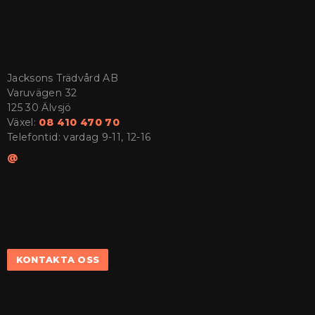
Jacksons Trädvård AB
Varuvägen 32
125 30 Älvsjö
Växel:
08 410 470 70
Telefontid: vardag 9-11, 12-16
@
KONTAKTA OSS