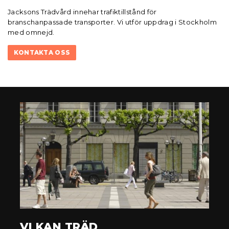
Jacksons Trädvård innehar trafiktillstånd för
branschanpassade transporter. Vi utför uppdrag i Stockholm
med omnejd.
KONTAKTA OSS
VI KAN TRÄD