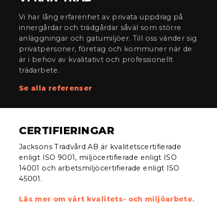
Vi har lång erfarenhet av privata uppdrag på
innergårdar och trädgårdar såväl som större
anläggningar och gatumiljöer. Till oss vänder sig
privatpersoner, företag och kommuner när de
är i behov av kvalitativt och professionellt
trädarbete.
Se alla referenser
CERTIFIERINGAR
Jacksons Trädvård AB är kvalitetscertifierade
enligt ISO 9001, miljöcertifierade enligt ISO
14001 och arbetsmiljöcertifierade enligt ISO
45001.
Läs mer om vårt kvalitets- och miljöarbete.