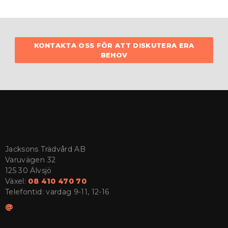
KONTAKTA OSS FÖR ATT DISKUTERA ERA
BEHOV
Jacksons Trädvård AB
Varuvägen 32
125 30 Älvsjö
Växel:
08 410 470 70
Telefontid: vardag 9-11, 12-16
@