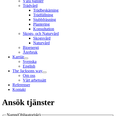
Våra tjänster
Trädvård
Trädbeskärning
Trädfällning
Stubbfräsning
Plantering
Konsultation
Skogs- och Naturvård
Skogsvård
Naturvård
Bioenergi
Återbruk
Karriär
Svenska
English
The Jacksons way
Om oss
Vårt arbetssätt
Referenser
Kontakt
Ansök tjänster
Namn
(Obligatoriskt)