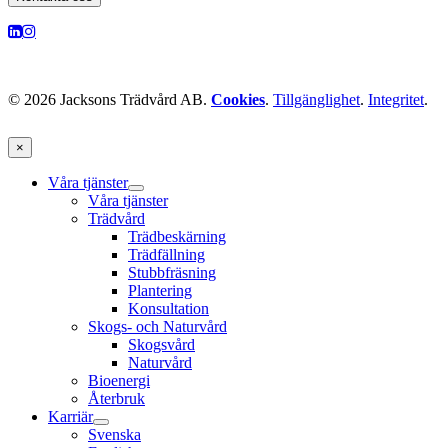
© 2026 Jacksons Trädvård AB.
Cookies
.
Tillgänglighet
.
Integritet
.
×
Våra tjänster
Våra tjänster
Trädvård
Trädbeskärning
Trädfällning
Stubbfräsning
Plantering
Konsultation
Skogs- och Naturvård
Skogsvård
Naturvård
Bioenergi
Återbruk
Karriär
Svenska