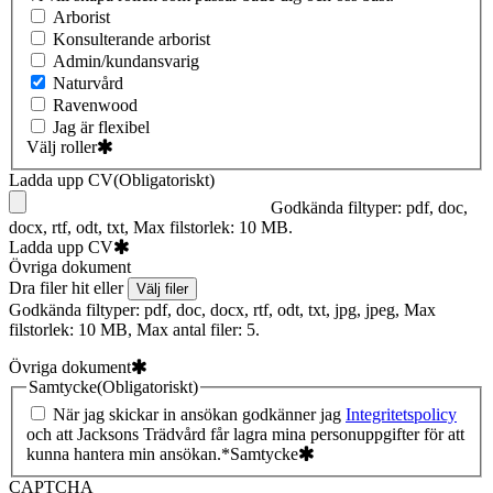
Arborist
Konsulterande arborist
Admin/kundansvarig
Naturvård
Ravenwood
Jag är flexibel
Välj roller
Ladda upp CV
(Obligatoriskt)
Godkända filtyper: pdf, doc,
docx, rtf, odt, txt, Max filstorlek: 10 MB.
Ladda upp CV
Övriga dokument
Dra filer hit eller
Välj filer
Godkända filtyper: pdf, doc, docx, rtf, odt, txt, jpg, jpeg, Max
filstorlek: 10 MB, Max antal filer: 5.
Övriga dokument
Samtycke
(Obligatoriskt)
När jag skickar in ansökan godkänner jag
Integritetspolicy
och att Jacksons Trädvård får lagra mina personuppgifter för att
kunna hantera min ansökan.*
Samtycke
CAPTCHA